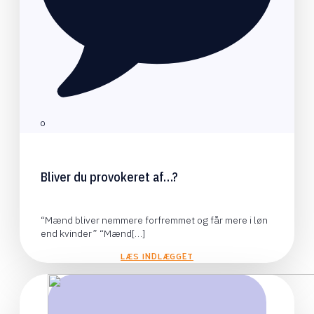
0
Bliver du provokeret af…?
“Mænd bliver nemmere forfremmet og får mere i løn
end kvinder” “Mænd[…]
LÆS INDLÆGGET