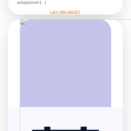
arbejdslivet i[…]
LÆS INDLÆGGET