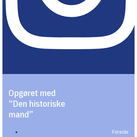
Opgøret med
“Den historiske
mand”
Forside