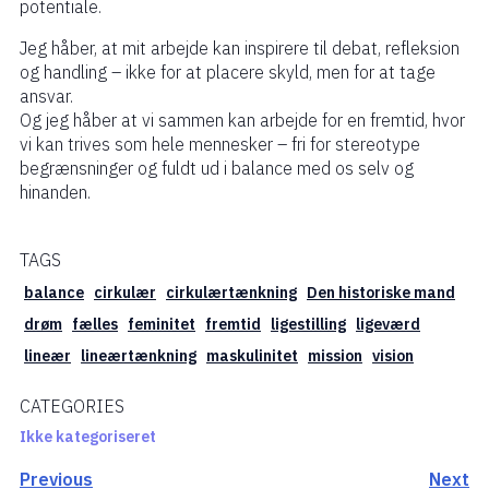
potentiale.
Jeg håber, at mit arbejde kan inspirere til debat, refleksion
og handling – ikke for at placere skyld, men for at tage
ansvar.
Og jeg håber at vi sammen kan arbejde for en fremtid, hvor
vi kan trives som hele mennesker – fri for stereotype
begrænsninger og fuldt ud i balance med os selv og
hinanden.
TAGS
balance
cirkulær
cirkulærtænkning
Den historiske mand
drøm
fælles
feminitet
fremtid
ligestilling
ligeværd
lineær
lineærtænkning
maskulinitet
mission
vision
CATEGORIES
Ikke kategoriseret
Previous
Next