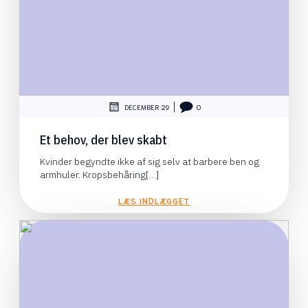
|
DECEMBER 29
0
Et behov, der blev skabt
Kvinder begyndte ikke af sig selv at barbere ben og
armhuler. Kropsbehåring[…]
LÆS INDLÆGGET