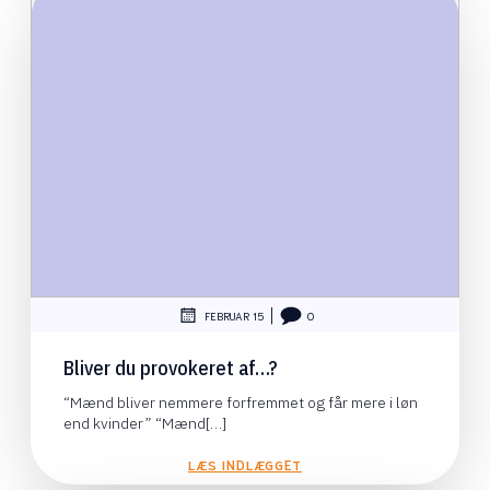
|
FEBRUAR 15
0
Bliver du provokeret af…?
“Mænd bliver nemmere forfremmet og får mere i løn
end kvinder” “Mænd[…]
LÆS INDLÆGGET