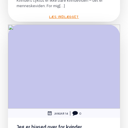
Kvinders cyklus er ikke bare kvindeviden – det er
menneskeviden. For mig[…]
LÆS INDLÆGGET
|
JANUAR 14
0
Jeg er biased over for kvinder