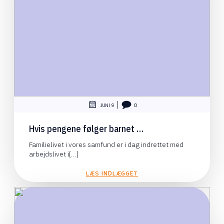
|
JUNI 9
0
Hvis pengene følger barnet …
Familielivet i vores samfund er i dag indrettet med
arbejdslivet i[…]
LÆS INDLÆGGET