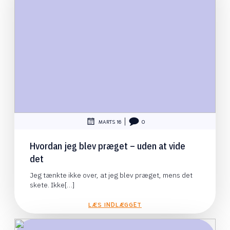
|
MARTS 16
0
Hvordan jeg blev præget – uden at vide
det
Jeg tænkte ikke over, at jeg blev præget, mens det
skete. Ikke[…]
LÆS INDLÆGGET