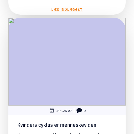
LÆS INDLÆGGET
|
JANUAR 27
0
Kvinders cyklus er menneskeviden