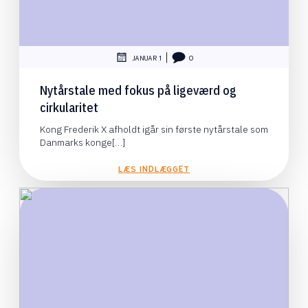
|
JANUAR 1
0
Nytårstale med fokus på ligeværd og
cirkularitet
Kong Frederik X afholdt igår sin første nytårstale som
Danmarks konge[…]
LÆS INDLÆGGET