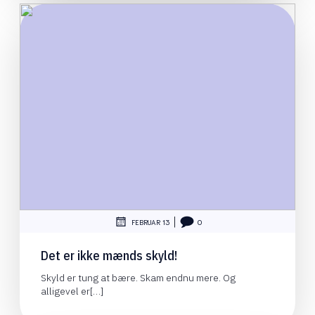
|
FEBRUAR 13
0
Det er ikke mænds skyld!
Skyld er tung at bære. Skam endnu mere. Og
alligevel er[…]