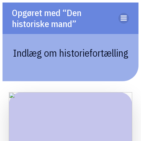
Opgøret med “Den
historiske mand”
Indlæg om historiefortælling