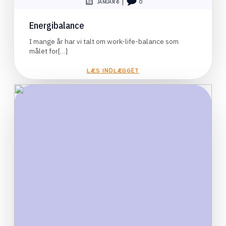
|
JANUAR 6
0
Energibalance
I mange år har vi talt om work-life-balance som
målet for[…]
LÆS INDLÆGGET