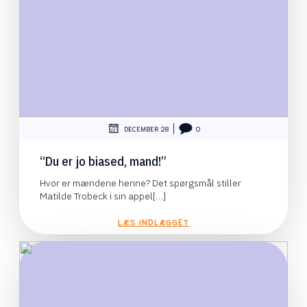
|
DECEMBER 28
0
“Du er jo biased, mand!”
Hvor er mændene henne? Det spørgsmål stiller
Matilde Trobeck i sin appel[…]
LÆS INDLÆGGET