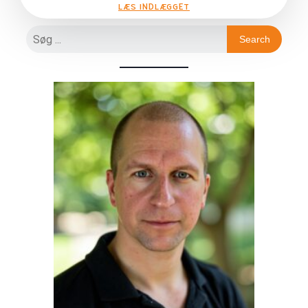
LÆS INDLÆGGET
Search