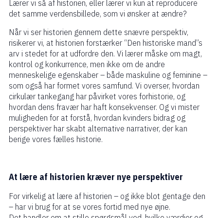
Lærer vi så af historien, eller lærer vi kun at reproducere
det samme verdensbillede, som vi ønsker at ændre?
Når vi ser historien gennem dette snævre perspektiv,
risikerer vi, at historien forstærker “Den historiske mand”s
arv i stedet for at udfordre den. Vi lærer måske om magt,
kontrol og konkurrence, men ikke om de andre
menneskelige egenskaber – både maskuline og feminine –
som også har formet vores samfund. Vi overser, hvordan
cirkulær tankegang har påvirket vores forhistorie, og
hvordan dens fravær har haft konsekvenser. Og vi mister
muligheden for at forstå, hvordan kvinders bidrag og
perspektiver har skabt alternative narrativer, der kan
berige vores fælles historie.
At lære af historien kræver nye perspektiver
For virkelig at lære af historien – og ikke blot gentage den
– har vi brug for at se vores fortid med nye øjne.
Det handler om at stille spørgsmål ved, hvilke værdier og