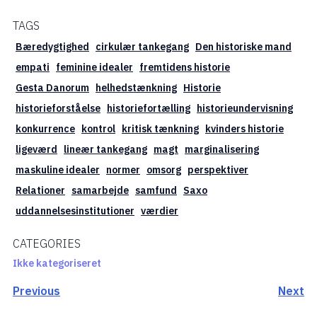
TAGS
Bæredygtighed
cirkulær tankegang
Den historiske mand
empati
feminine idealer
fremtidens historie
Gesta Danorum
helhedstænkning
Historie
historieforståelse
historiefortælling
historieundervisning
konkurrence
kontrol
kritisk tænkning
kvinders historie
ligeværd
lineær tankegang
magt
marginalisering
maskuline idealer
normer
omsorg
perspektiver
Relationer
samarbejde
samfund
Saxo
uddannelsesinstitutioner
værdier
CATEGORIES
Ikke kategoriseret
Previous
Next