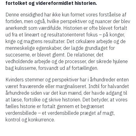
fortolket og videreformidlet historien.
Denne ensidighed har ikke kun formet vores forståelse af
fortiden, men også, hvilke perspektiver og nuancer der blev
anerkendt som værdifulde. Historien er ofte blevet fortalt
ud fra et lineært og resultatorienteret fokus – på konger,
krige og magtens resultater. Det cirkulære arbejde og de
menneskelige egenskaber, der lagde grundlaget for
succeserne, er blevet glemt. De relationer, det
vedholdende arbejde og de processer, der sikrede hjulene
bag kulisserne, forsvandt ud af fortællingen.
Kvinders stemmer og perspektiver har i århundreder enten
været fraværende eller marginaliseret. Indtil for halvandet
århundrede siden var det kun mænd, der havde adgang til
at læse, fortolke og skrive historien. Det betyder, at vores
fælles historie er fortalt gennem et begrænset
verdensbillede – et verdensbillede præget af magt,
kontrol og konkurrence.