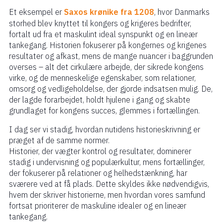
Et eksempel er
Saxos krønike fra 1208
, hvor Danmarks
storhed blev knyttet til kongers og krigeres bedrifter,
fortalt ud fra et maskulint ideal synspunkt og en lineær
tankegang. Historien fokuserer på kongernes og krigenes
resultater og afkast, mens de mange nuancer i baggrunden
overses – alt det cirkulære arbejde, der sikrede kongens
virke, og de menneskelige egenskaber, som relationer,
omsorg og vedligeholdelse, der gjorde indsatsen mulig. De,
der lagde forarbejdet, holdt hjulene i gang og skabte
grundlaget for kongens succes, glemmes i fortællingen.
I dag ser vi stadig, hvordan nutidens historieskrivning er
præget af de samme normer.
Historier, der vægter kontrol og resultater, dominerer
stadig i undervisning og populærkultur, mens fortællinger,
der fokuserer på relationer og helhedstænkning, har
sværere ved at få plads. Dette skyldes ikke nødvendigvis,
hvem der skriver historierne, men hvordan vores samfund
fortsat prioriterer de maskuline idealer og en lineær
tankegang.