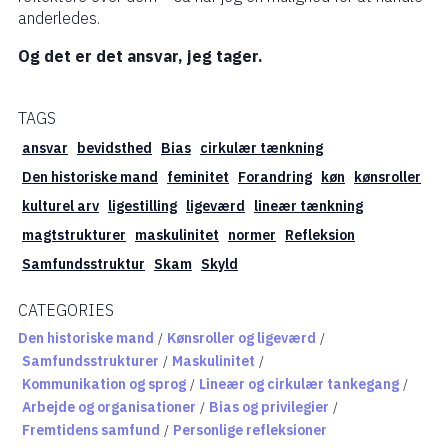
anderledes.
Og det er det ansvar, jeg tager.
TAGS
ansvar
bevidsthed
Bias
cirkulær tænkning
Den historiske mand
feminitet
Forandring
køn
kønsroller
kulturel arv
ligestilling
ligeværd
lineær tænkning
magtstrukturer
maskulinitet
normer
Refleksion
Samfundsstruktur
Skam
Skyld
CATEGORIES
Den historiske mand
/
Kønsroller og ligeværd
/
Samfundsstrukturer
/
Maskulinitet
/
Kommunikation og sprog
/
Lineær og cirkulær tankegang
/
Arbejde og organisationer
/
Bias og privilegier
/
Fremtidens samfund
/
Personlige refleksioner