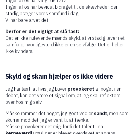
Ingen af os har valgt den arv.
Ingen af os har bevidst bidraget til de skævheder, der
stadig præger vores samfund i dag.
Vi har bare arvet det.
Derfor er det vigtigt at slå fast:
Det er ikke nulevende mænds skyld, at vi stadig lever i et
samfund, hvor ligeværd ikke er en selvfølge. Det er heller
ikke kvinders.
Skyld og skam hjælper os ikke videre
Jeg har lært, at hvis jeg bliver
provokeret
af noget i en
debat, kan det være et signal om, at jeg skal reflektere
over hos mig selv.
Måske rammer det noget, jeg godt ved er
sandt
, men som
skurrer mod det, jeg er vant til at tænke.
Måske provokerer det mig, fordi det taler til en
kerneværdi
i mig, der er blevet overdøvet af arvens