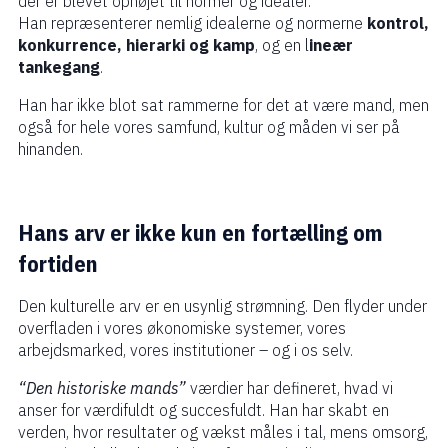
der er blevet ophøjet til normer og idealer.
Han repræsenterer nemlig idealerne og normerne
kontrol,
konkurrence, hierarki og kamp
, og en l
ineær
tankegang
.
Han har ikke blot sat rammerne for det at være mand, men
også for hele vores samfund, kultur og måden vi ser på
hinanden.
Hans arv er ikke kun en fortælling om
fortiden
Den kulturelle arv er en usynlig strømning. Den flyder under
overfladen i vores økonomiske systemer, vores
arbejdsmarked, vores institutioner – og i os selv.
“Den historiske mands”
værdier har defineret, hvad vi
anser for værdifuldt og succesfuldt. Han har skabt en
verden, hvor resultater og vækst måles i tal, mens omsorg,