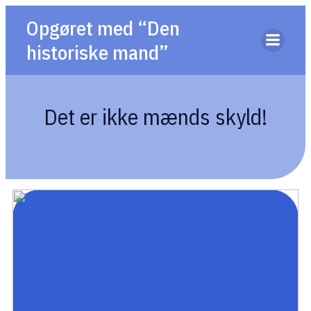
Opgøret med “Den
historiske mand”
Det er ikke mænds skyld!