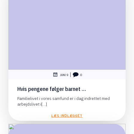
|
JUNI 9
0
Hvis pengene følger barnet …
Familielivet i vores samfund er i dag indrettet med
arbejdslivet i[…]
LÆS INDLÆGGET