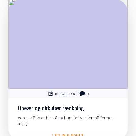
|
DECEMBER 26
0
Lineær og cirkulær tænkning
Vores måde at forstå og handle i verden på formes
af[…]
LÆS INDLÆGGET