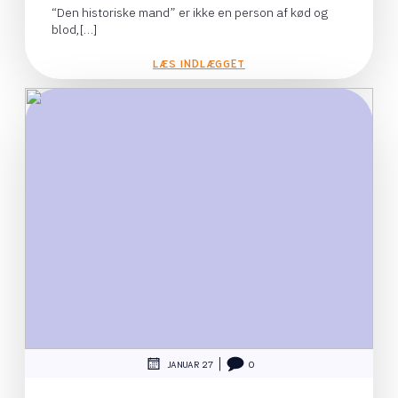
“Den historiske mand” er ikke en person af kød og
blod,[…]
LÆS INDLÆGGET
|
JANUAR 27
0