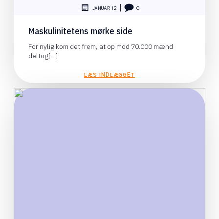
|
JANUAR 12
0
Maskulinitetens mørke side
For nylig kom det frem, at op mod 70.000 mænd
deltog[…]
LÆS INDLÆGGET