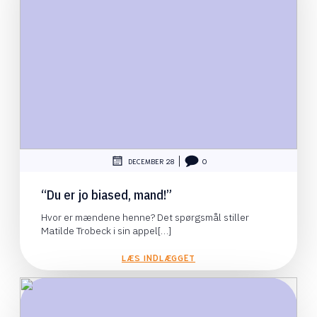
|
DECEMBER 28
0
“Du er jo biased, mand!”
Hvor er mændene henne? Det spørgsmål stiller
Matilde Trobeck i sin appel[…]
LÆS INDLÆGGET