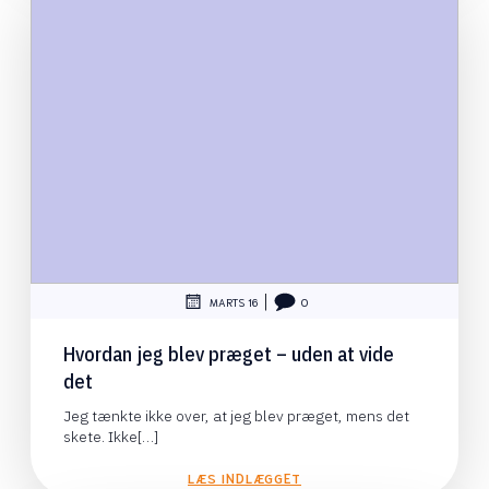
|
MARTS 16
0
Hvordan jeg blev præget – uden at vide
det
Jeg tænkte ikke over, at jeg blev præget, mens det
skete. Ikke[…]
LÆS INDLÆGGET