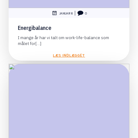
|
JANUAR 6
0
Energibalance
I mange år har vi talt om work-life-balance som
målet for[…]
LÆS INDLÆGGET