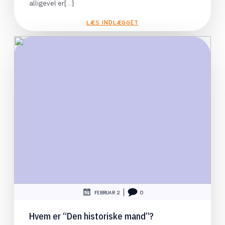
alligevel er[…]
LÆS INDLÆGGET
|
FEBRUAR 2
0
Hvem er “Den historiske mand”?