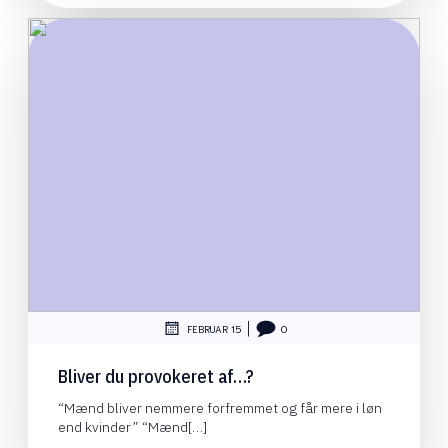
|
FEBRUAR 15
0
Bliver du provokeret af…?
“Mænd bliver nemmere forfremmet og får mere i løn
end kvinder” “Mænd[…]