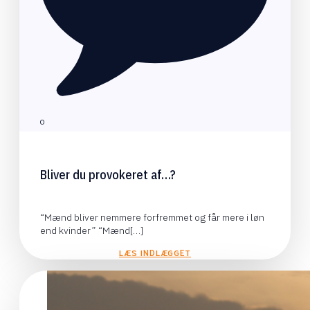
0
Bliver du provokeret af…?
“Mænd bliver nemmere forfremmet og får mere i løn
end kvinder” “Mænd[…]
LÆS INDLÆGGET