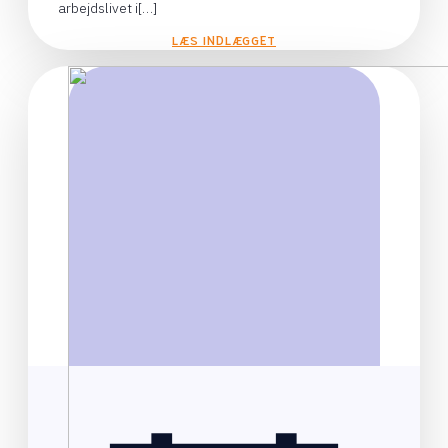
arbejdslivet i[…]
LÆS INDLÆGGET