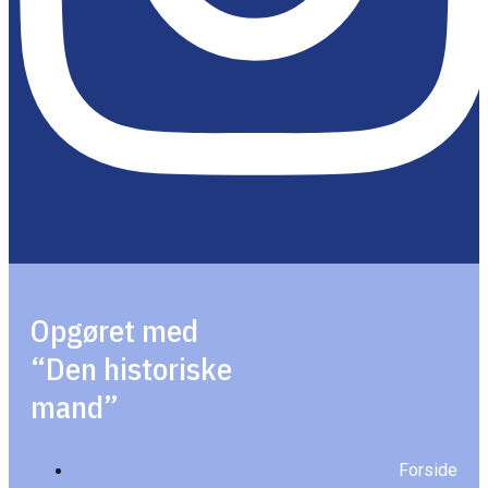
Opgøret med
“Den historiske
mand”
Forside