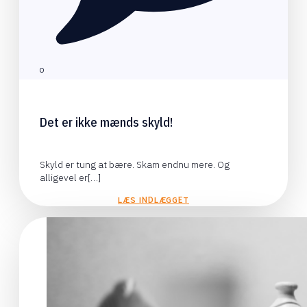
0
Det er ikke mænds skyld!
Skyld er tung at bære. Skam endnu mere. Og
alligevel er[…]
LÆS INDLÆGGET