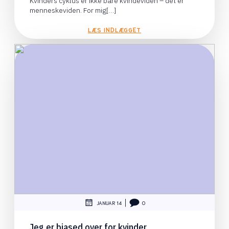
Kvinders cyklus er ikke bare kvindeviden – det er
menneskeviden. For mig[…]
LÆS INDLÆGGET
|
JANUAR 14
0
Jeg er biased over for kvinder