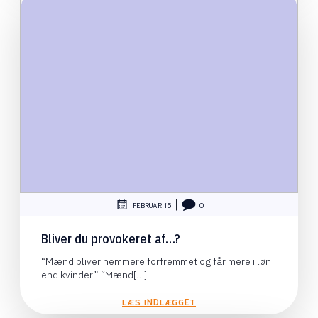
|
FEBRUAR 15
0
Bliver du provokeret af…?
“Mænd bliver nemmere forfremmet og får mere i løn
end kvinder” “Mænd[…]
LÆS INDLÆGGET