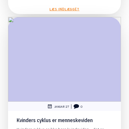
LÆS INDLÆGGET
|
JANUAR 27
0
Kvinders cyklus er menneskeviden