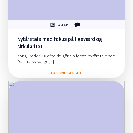
|
JANUAR 1
0
Nytårstale med fokus på ligeværd og
cirkularitet
Kong Frederik X afholdt igår sin første nytårstale som
Danmarks konge[…]
LÆS INDLÆGGET