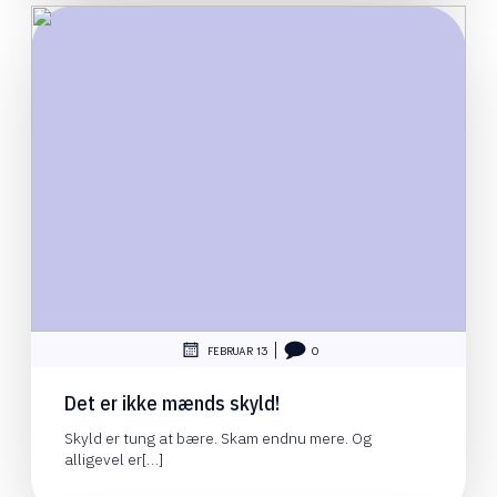
|
FEBRUAR 13
0
Det er ikke mænds skyld!
Skyld er tung at bære. Skam endnu mere. Og
alligevel er[…]