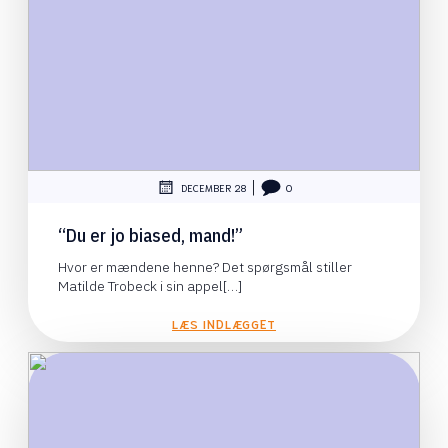
|
DECEMBER 28
0
“Du er jo biased, mand!”
Hvor er mændene henne? Det spørgsmål stiller
Matilde Trobeck i sin appel[…]
LÆS INDLÆGGET