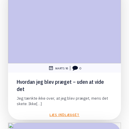
|
MARTS 16
0
Hvordan jeg blev præget – uden at vide
det
Jeg tænkte ikke over, at jeg blev præget, mens det
skete. Ikke[…]
LÆS INDLÆGGET