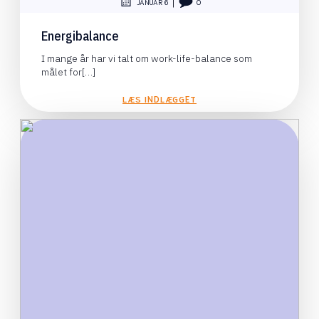
|
JANUAR 6
0
Energibalance
I mange år har vi talt om work-life-balance som
målet for[…]
LÆS INDLÆGGET