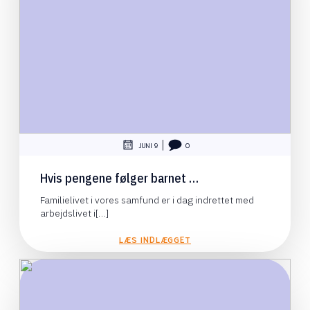
|
JUNI 9
0
Hvis pengene følger barnet …
Familielivet i vores samfund er i dag indrettet med
arbejdslivet i[…]
LÆS INDLÆGGET