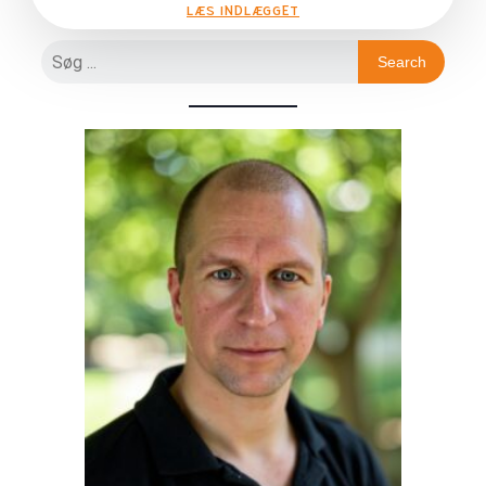
LÆS INDLÆGGET
Search