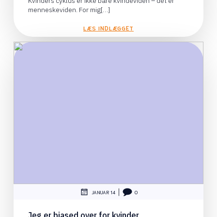
Kvinders cyklus er ikke bare kvindeviden – det er
menneskeviden. For mig[…]
LÆS INDLÆGGET
|
JANUAR 14
0
Jeg er biased over for kvinder