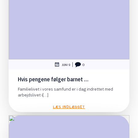
|
JUNI 9
0
Hvis pengene følger barnet …
Familielivet i vores samfund er i dag indrettet med
arbejdslivet i[…]
LÆS INDLÆGGET