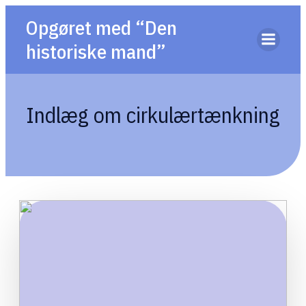
Opgøret med “Den
historiske mand”
Indlæg om cirkulærtænkning