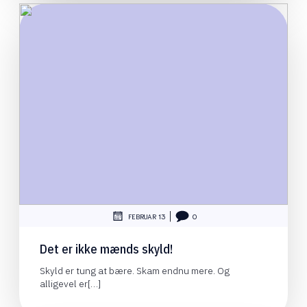
|
FEBRUAR 13
0
Det er ikke mænds skyld!
Skyld er tung at bære. Skam endnu mere. Og
alligevel er[…]