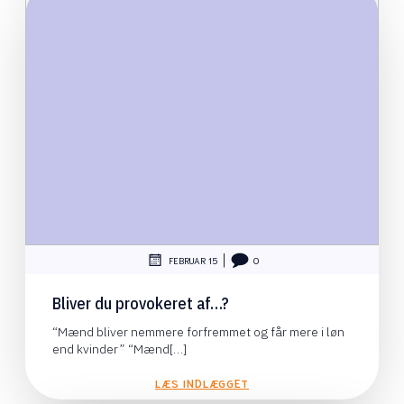
|
FEBRUAR 15
0
Bliver du provokeret af…?
“Mænd bliver nemmere forfremmet og får mere i løn
end kvinder” “Mænd[…]
LÆS INDLÆGGET