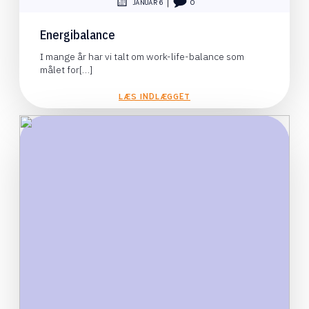
|
JANUAR 6
0
Energibalance
I mange år har vi talt om work-life-balance som
målet for[…]
LÆS INDLÆGGET