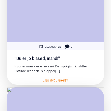
|
DECEMBER 28
0
“Du er jo biased, mand!”
Hvor er mændene henne? Det spørgsmål stiller
Matilde Trobeck i sin appel[…]
LÆS INDLÆGGET