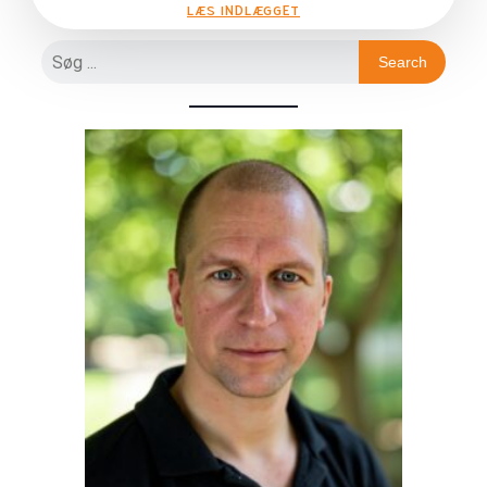
LÆS INDLÆGGET
Search