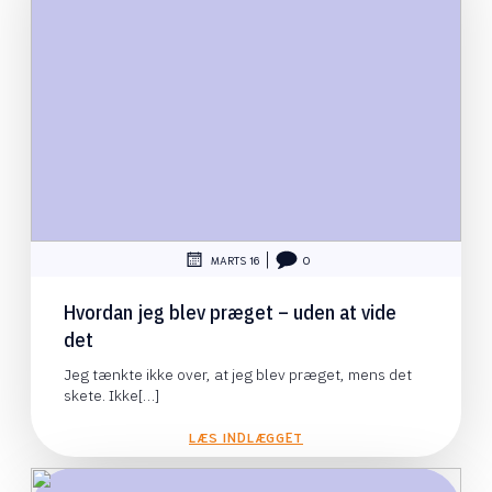
|
MARTS 16
0
Hvordan jeg blev præget – uden at vide
det
Jeg tænkte ikke over, at jeg blev præget, mens det
skete. Ikke[…]
LÆS INDLÆGGET