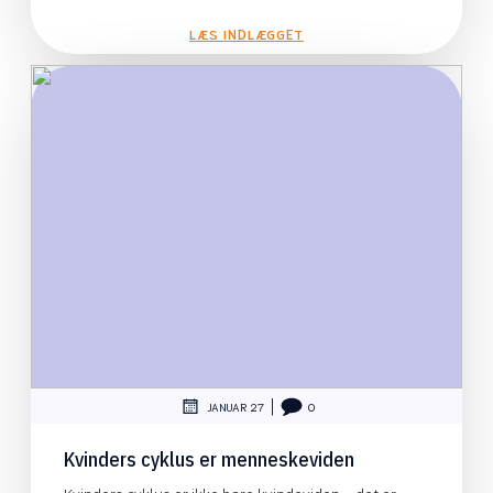
LÆS INDLÆGGET
|
JANUAR 27
0
Kvinders cyklus er menneskeviden