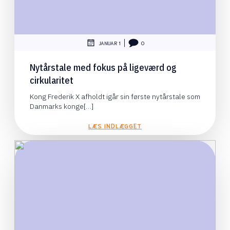
|
JANUAR 1
0
Nytårstale med fokus på ligeværd og
cirkularitet
Kong Frederik X afholdt igår sin første nytårstale som
Danmarks konge[…]
LÆS INDLÆGGET