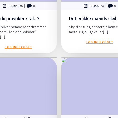
|
|
FEBRUAR 15
0
FEBRUAR 13
0
r du provokeret af…?
Det er ikke mænds skyld
bliver nemmere forfremmet
Skyld er tung at bære. Skam 
mere i løn end kvinder”
mere. Og alligevel er[…]
[…]
LÆS INDLÆGGET
LÆS INDLÆGGET