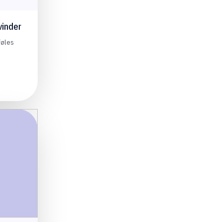
vinder
føles