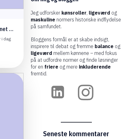
Jeg udforsker
kønsroller
,
ligeværd
og
maskuline
normers historiske indflydelse
på samfundet.
rnet …
 i dag
Bloggens formål er at skabe indsigt,
]
inspirere til debat og fremme
balance
og
ligeværd
mellem kønnene – med fokus
på at udfordre normer og finde løsninger
for en
friere
og mere
inkluderende
fremtid.
Seneste kommentarer