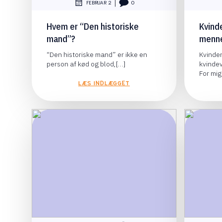
|
FEBRUAR 2
0
Hvem er “Den historiske
Kvind
mand”?
menn
“Den historiske mand” er ikke en
Kvinder
person af kød og blod,[…]
kvinde
For mig
LÆS INDLÆGGET