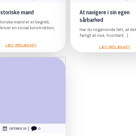
istoriske mand
At navigere i sin egen
sårbarhed
toriske mand er et begreb,
kriver en social konstruktion,
Har du nogensinde følt, at det
farligt at vise, hvordan[…]
LÆS INDLÆGGET
LÆS INDLÆGGET
|
OKTOBER 29
0