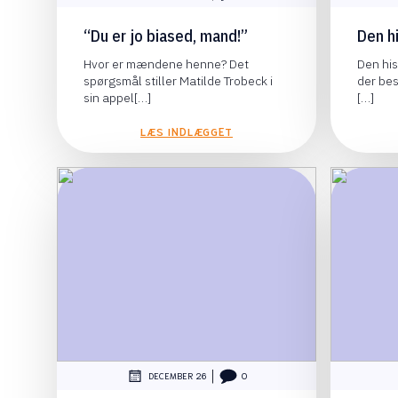
“Du er jo biased, mand!”
Den h
Hvor er mændene henne? Det
Den his
spørgsmål stiller Matilde Trobeck i
der bes
sin appel[…]
[…]
LÆS INDLÆGGET
|
DECEMBER 26
0