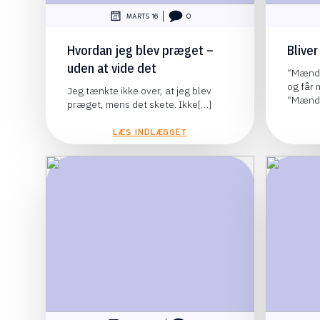
|
MARTS 16
0
Hvordan jeg blev præget –
Blive
uden at vide det
“Mænd 
og får 
Jeg tænkte ikke over, at jeg blev
“Mænd
præget, mens det skete. Ikke[…]
LÆS INDLÆGGET