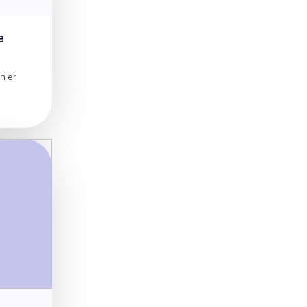
e
n er