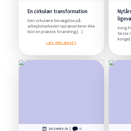
En cirkulær transformation
Nytår
ligevæ
Den cirkulære bevægelse på
arbejdsmarkedet repræsenterer ikke
Kong Fr
blot en praktisk forandring;[…]
første
konge[
LÆS INDLÆGGET
|
DECEMBER 28
0