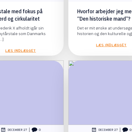
stale med fokus på
Hvorfor arbejder jeg m
rd og cirkularitet
“Den historiske mand”?
ederik X afholdt igår sin
Det er mit ønske at undersøg
 nytårstale som Danmarks
historien og den kulturelle og
…]
LÆS INDLÆGGET
LÆS INDLÆGGET
|
|
DECEMBER 27
0
DECEMBER 27
0