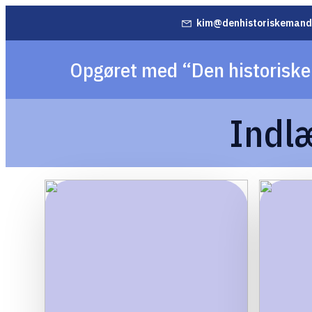
kim@denhistoriskemand
Opgøret med “Den historisk
Indlæ