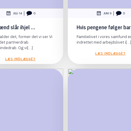
|
|
JULI 14
0
JUNI 9
0
ænd slår ihjel …
Hvis pengene følger ba
kalder det, former det vi ser Vi
Familielivet i vores samfund er
det partnerdrab.
indrettet med arbejdslivet i[…
vindedrab. Og vi[…]
LÆS INDLÆGGET
LÆS INDLÆGGET