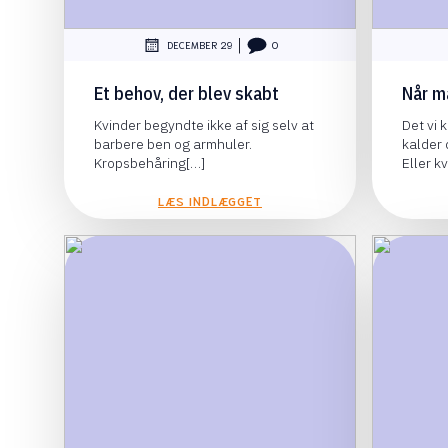
|
DECEMBER 29
0
Et behov, der blev skabt
Når m
Kvinder begyndte ikke af sig selv at
Det vi 
barbere ben og armhuler.
kalder 
Kropsbehåring[…]
Eller k
LÆS INDLÆGGET