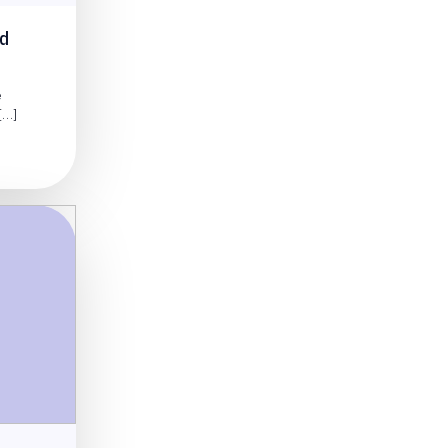
ed
e
[…]