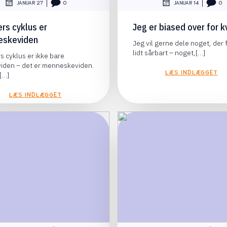
|
|
JANUAR 27
0
JANUAR 14
0
ers cyklus er
Jeg er biased over for k
eskeviden
Jeg vil gerne dele noget, der 
lidt sårbart – noget,[…]
s cyklus er ikke bare
viden – det er menneskeviden.
LÆS INDLÆGGET
[…]
LÆS INDLÆGGET