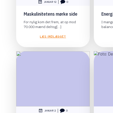
|
JANUAR 12
0
Maskulinitetens mørke side
Energ
For nylig kom det frem, at op mod
I mange
70.000 mænd deltog[…]
balanc
LÆS INDLÆGGET
|
JANUAR 2
0