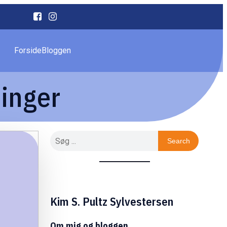
Forside
Bloggen
ninger
Search
Kim S. Pultz Sylvestersen
Om mig og bloggen