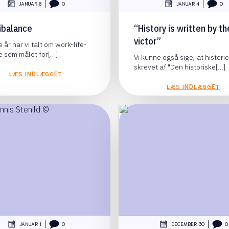
|
|
JANUAR 6
0
JANUAR 4
0
ibalance
“History is written by th
victor”
 år har vi talt om work-life-
e som målet for[…]
Vi kunne også sige, at historie
skrevet af "Den historiske[…]
LÆS INDLÆGGET
LÆS INDLÆGGET
|
|
JANUAR 1
0
DECEMBER 30
0