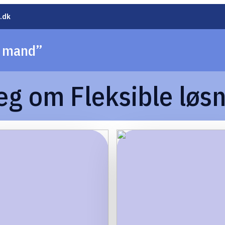
.dk
e mand”
g om Fleksible løs