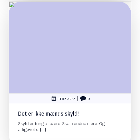
|
FEBRUAR 13
0
Det er ikke mænds skyld!
Skyld er tung at bære. Skam endnu mere. Og
alligevel er[…]