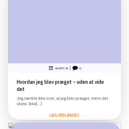
|
MARTS 16
0
Hvordan jeg blev præget – uden at vide
det
Jeg tænkte ikke over, at jeg blev præget, mens det
skete. Ikke[…]
LÆS INDLÆGGET