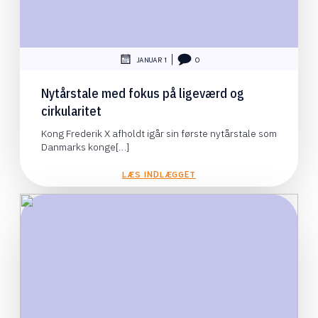
|
JANUAR 1
0
Nytårstale med fokus på ligeværd og
cirkularitet
Kong Frederik X afholdt igår sin første nytårstale som
Danmarks konge[…]
LÆS INDLÆGGET