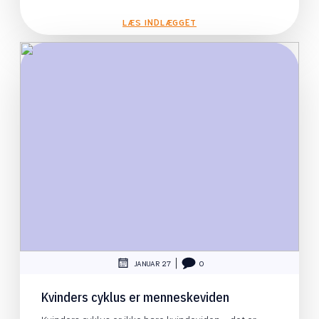
LÆS INDLÆGGET
|
JANUAR 27
0
Kvinders cyklus er menneskeviden