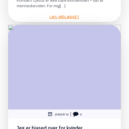
Kvinders cyklus er ikke bare kvindeviden – det er
menneskeviden. For mig[…]
LÆS INDLÆGGET
|
JANUAR 14
0
Jeg er biased over for kvinder