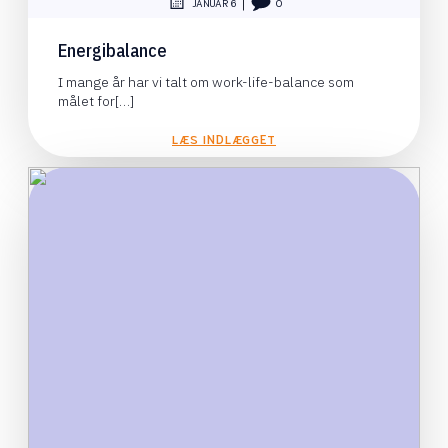
|
JANUAR 6
0
Energibalance
I mange år har vi talt om work-life-balance som
målet for[…]
LÆS INDLÆGGET