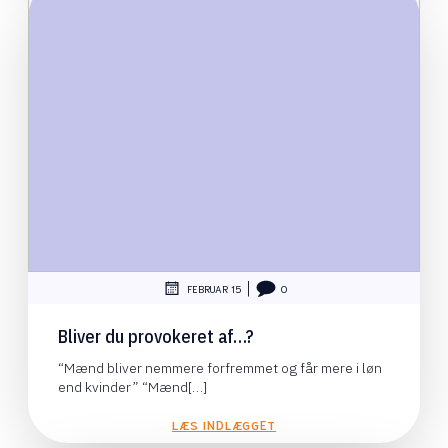
|
FEBRUAR 15
0
Bliver du provokeret af…?
“Mænd bliver nemmere forfremmet og får mere i løn
end kvinder” “Mænd[…]
LÆS INDLÆGGET