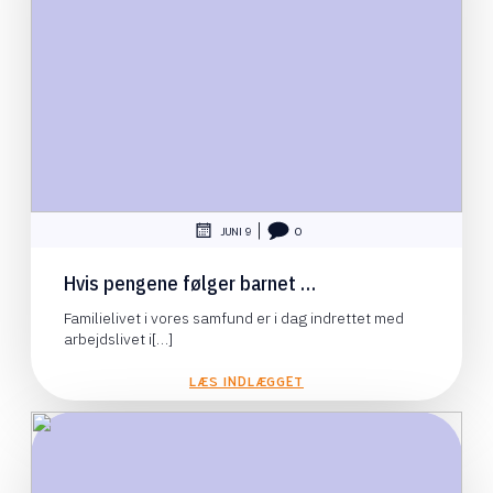
|
JUNI 9
0
Hvis pengene følger barnet …
Familielivet i vores samfund er i dag indrettet med
arbejdslivet i[…]
LÆS INDLÆGGET