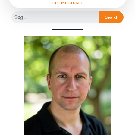
LÆS INDLÆGGET
Search