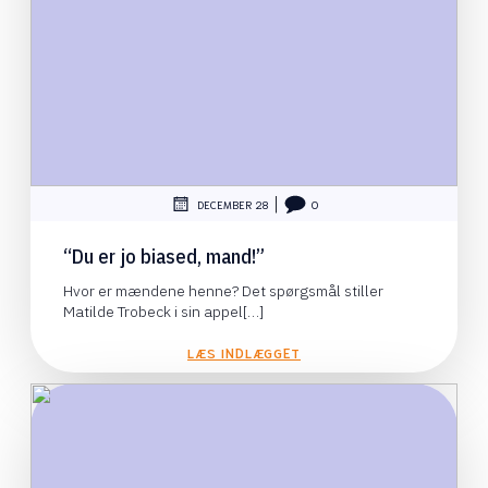
|
DECEMBER 28
0
“Du er jo biased, mand!”
Hvor er mændene henne? Det spørgsmål stiller
Matilde Trobeck i sin appel[…]
LÆS INDLÆGGET