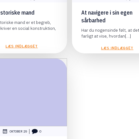
istoriske mand
At navigere i sin egen
sårbarhed
toriske mand er et begreb,
kriver en social konstruktion,
Har du nogensinde følt, at det
farligt at vise, hvordan[…]
LÆS INDLÆGGET
LÆS INDLÆGGET
|
OKTOBER 29
0