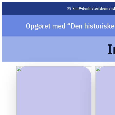
kim@denhistoriskemand
Opgøret med “Den historisk
I