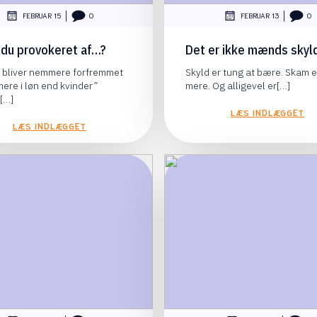
|
|
FEBRUAR 15
0
FEBRUAR 13
0
r du provokeret af…?
Det er ikke mænds skyld
bliver nemmere forfremmet
Skyld er tung at bære. Skam 
mere i løn end kvinder”
mere. Og alligevel er[…]
[…]
LÆS INDLÆGGET
LÆS INDLÆGGET