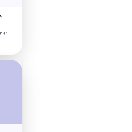
e
n er