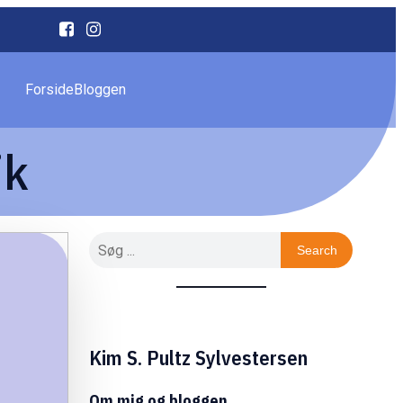
Forside
Bloggen
ik
Search
Kim S. Pultz Sylvestersen
Om mig og bloggen