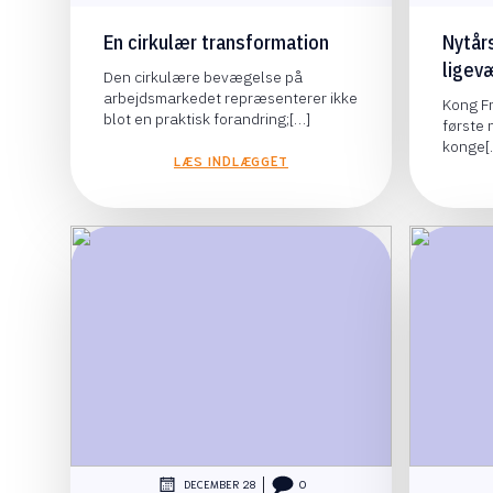
En cirkulær transformation
Nytår
ligevæ
Den cirkulære bevægelse på
arbejdsmarkedet repræsenterer ikke
Kong Fr
blot en praktisk forandring;[…]
første
konge[
LÆS INDLÆGGET
|
DECEMBER 28
0