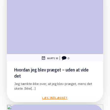
|
MARTS 16
0
Hvordan jeg blev præget – uden at vide
det
Jeg tænkte ikke over, at jeg blev præget, mens det
skete. Ikke[…]
LÆS INDLÆGGET