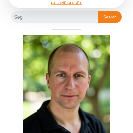
LÆS INDLÆGGET
Search