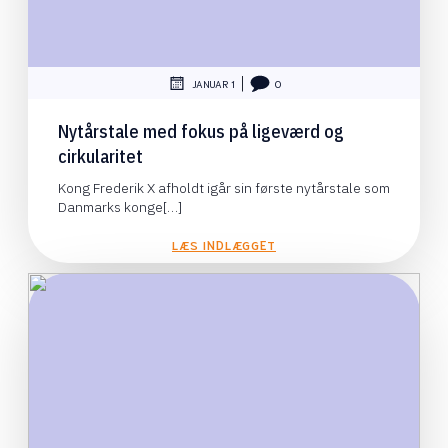
|
JANUAR 1
0
Nytårstale med fokus på ligeværd og
cirkularitet
Kong Frederik X afholdt igår sin første nytårstale som
Danmarks konge[…]
LÆS INDLÆGGET