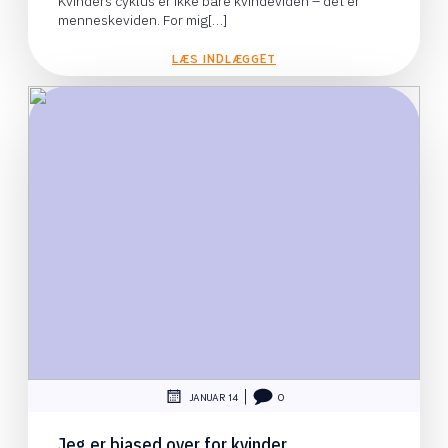
Kvinders cyklus er ikke bare kvindeviden – det er
menneskeviden. For mig[…]
LÆS INDLÆGGET
|
JANUAR 14
0
Jeg er biased over for kvinder