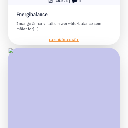
|
JANUAR 6
0
Energibalance
I mange år har vi talt om work-life-balance som
målet for[…]
LÆS INDLÆGGET