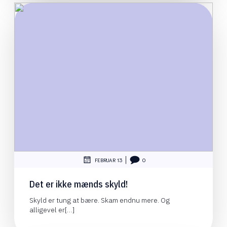
|
FEBRUAR 13
0
Det er ikke mænds skyld!
Skyld er tung at bære. Skam endnu mere. Og
alligevel er[…]