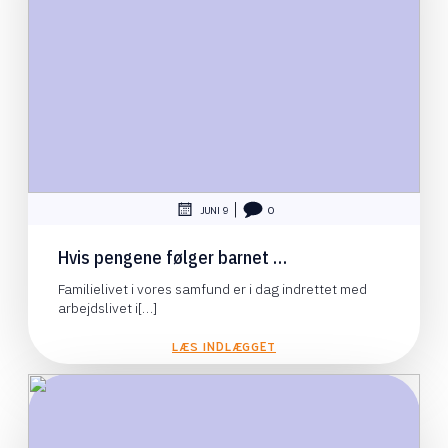
|
JUNI 9
0
Hvis pengene følger barnet …
Familielivet i vores samfund er i dag indrettet med
arbejdslivet i[…]
LÆS INDLÆGGET