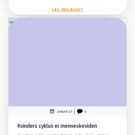
LÆS INDLÆGGET
|
JANUAR 27
0
Kvinders cyklus er menneskeviden