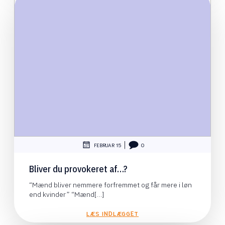
|
FEBRUAR 15
0
Bliver du provokeret af…?
“Mænd bliver nemmere forfremmet og får mere i løn
end kvinder” “Mænd[…]
LÆS INDLÆGGET