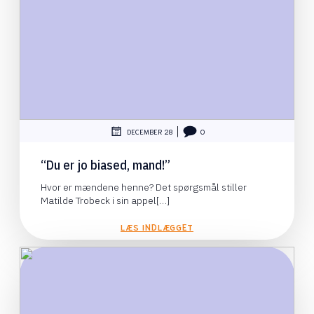
|
DECEMBER 28
0
“Du er jo biased, mand!”
Hvor er mændene henne? Det spørgsmål stiller
Matilde Trobeck i sin appel[…]
LÆS INDLÆGGET