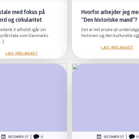
stale med fokus på
Hvorfor arbejder jeg m
rd og cirkularitet
“Den historiske mand”?
ederik X afholdt igår sin
Det er mit ønske at undersøg
 nytårstale som Danmarks
historien og den kulturelle og
…]
LÆS INDLÆGGET
LÆS INDLÆGGET
|
|
DECEMBER 27
0
DECEMBER 27
0