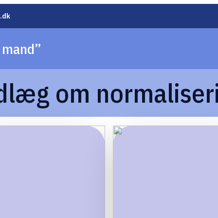
.dk
e mand”
dlæg om normaliser