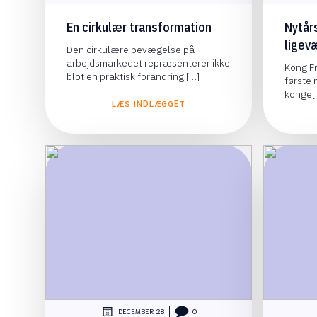
En cirkulær transformation
Nytår
ligevæ
Den cirkulære bevægelse på
arbejdsmarkedet repræsenterer ikke
Kong Fr
blot en praktisk forandring;[…]
første
konge[
LÆS INDLÆGGET
|
DECEMBER 28
0