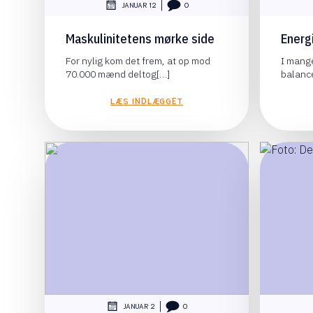
|
JANUAR 12
0
Maskulinitetens mørke side
Energ
For nylig kom det frem, at op mod
I mange
70.000 mænd deltog[…]
balanc
LÆS INDLÆGGET
|
JANUAR 2
0