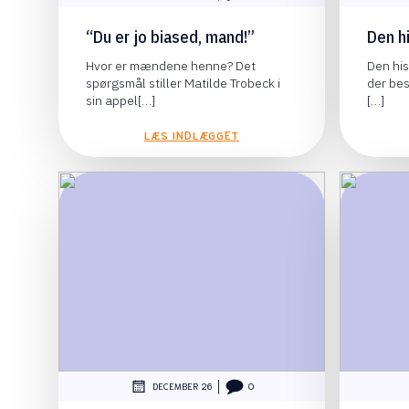
“Du er jo biased, mand!”
Den h
Hvor er mændene henne? Det
Den his
spørgsmål stiller Matilde Trobeck i
der bes
sin appel[…]
[…]
LÆS INDLÆGGET
|
DECEMBER 26
0