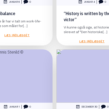
|
|
JANUAR 6
0
JANUAR 4
0
ibalance
“History is written by th
victor”
 år har vi talt om work-life-
e som målet for[…]
Vi kunne også sige, at historie
skrevet af "Den historiske[…]
LÆS INDLÆGGET
LÆS INDLÆGGET
|
|
JANUAR 1
0
DECEMBER 30
0