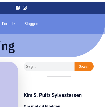
Forside
Bloggen
ing
Search
Kim S. Pultz Sylvestersen
Om mig og bloggen