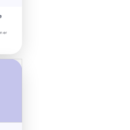
e
n er