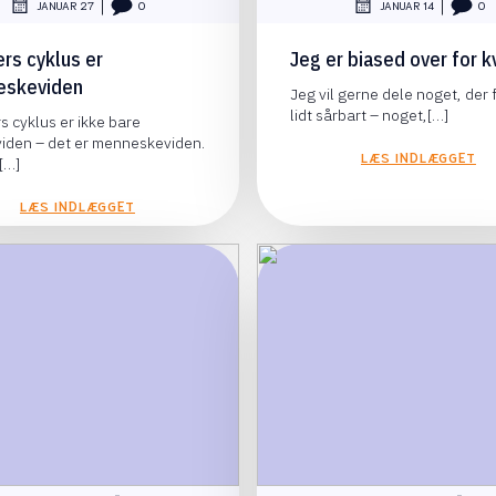
|
|
JANUAR 27
0
JANUAR 14
0
ers cyklus er
Jeg er biased over for k
eskeviden
Jeg vil gerne dele noget, der 
lidt sårbart – noget,[…]
s cyklus er ikke bare
viden – det er menneskeviden.
LÆS INDLÆGGET
[…]
LÆS INDLÆGGET