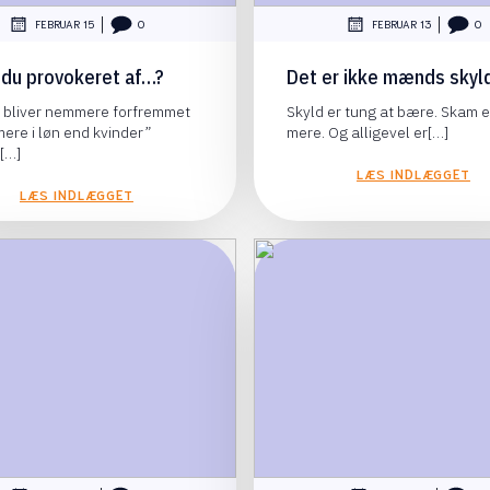
|
|
FEBRUAR 15
0
FEBRUAR 13
0
r du provokeret af…?
Det er ikke mænds skyld
bliver nemmere forfremmet
Skyld er tung at bære. Skam 
mere i løn end kvinder”
mere. Og alligevel er[…]
[…]
LÆS INDLÆGGET
LÆS INDLÆGGET