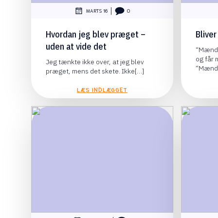
|
MARTS 16
0
Hvordan jeg blev præget –
Blive
uden at vide det
“Mænd 
og får 
Jeg tænkte ikke over, at jeg blev
“Mænd
præget, mens det skete. Ikke[…]
LÆS INDLÆGGET