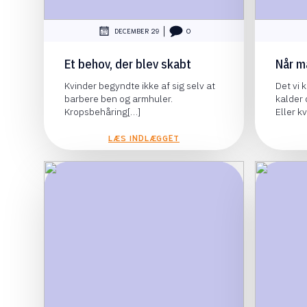
|
DECEMBER 29
0
Et behov, der blev skabt
Når m
Kvinder begyndte ikke af sig selv at
Det vi 
barbere ben og armhuler.
kalder 
Kropsbehåring[…]
Eller k
LÆS INDLÆGGET