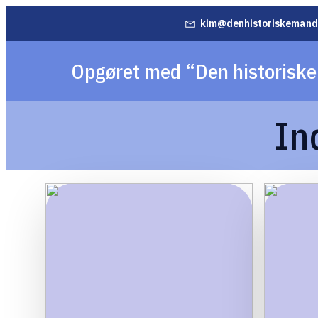
kim@denhistoriskemand
Opgøret med “Den historisk
In