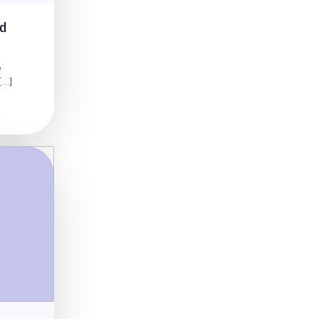
ed
e
[…]