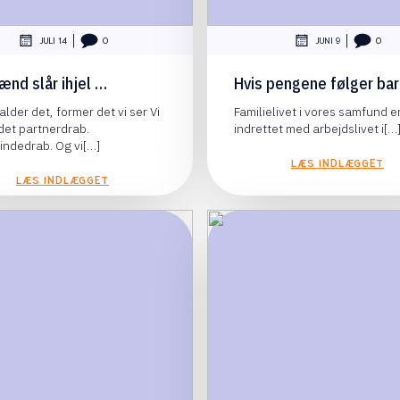
|
|
JULI 14
0
JUNI 9
0
ænd slår ihjel …
Hvis pengene følger ba
kalder det, former det vi ser Vi
Familielivet i vores samfund er
det partnerdrab.
indrettet med arbejdslivet i[…
vindedrab. Og vi[…]
LÆS INDLÆGGET
LÆS INDLÆGGET