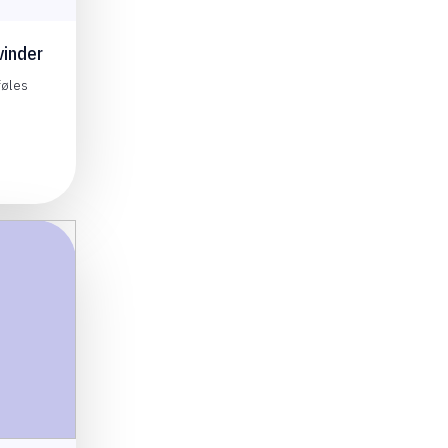
vinder
føles