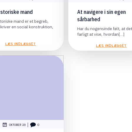
istoriske mand
At navigere i sin egen
sårbarhed
toriske mand er et begreb,
kriver en social konstruktion,
Har du nogensinde følt, at det
farligt at vise, hvordan[…]
LÆS INDLÆGGET
LÆS INDLÆGGET
|
OKTOBER 29
0