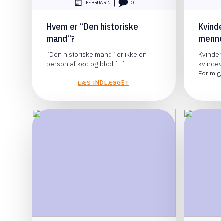
|
FEBRUAR 2
0
Hvem er “Den historiske
Kvind
mand”?
menn
“Den historiske mand” er ikke en
Kvinder
person af kød og blod,[…]
kvinde
For mig
LÆS INDLÆGGET