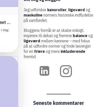
Jeg udforsker
kønsroller
,
ligeværd
og
maskuline
normers historiske indflydelse
på samfundet.
rnet …
 i dag
Bloggens formål er at skabe indsigt,
]
inspirere til debat og fremme
balance
og
ligeværd
mellem kønnene – med fokus
på at udfordre normer og finde løsninger
for en
friere
og mere
inkluderende
fremtid.
Seneste kommentarer