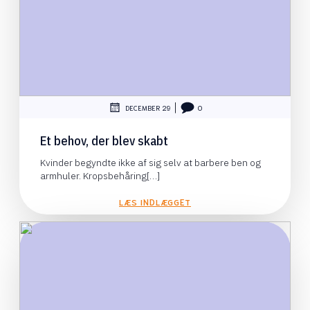
|
DECEMBER 29
0
Et behov, der blev skabt
Kvinder begyndte ikke af sig selv at barbere ben og
armhuler. Kropsbehåring[…]
LÆS INDLÆGGET