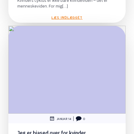
Kvinders cyklus er ikke bare kvindeviden – det er
menneskeviden. For mig[…]
LÆS INDLÆGGET
|
JANUAR 14
0
Jeg er biased over for kvinder