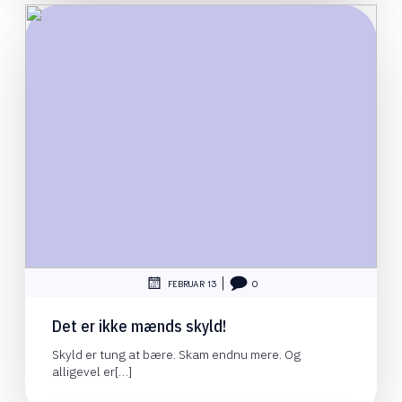
|
FEBRUAR 13
0
Det er ikke mænds skyld!
Skyld er tung at bære. Skam endnu mere. Og
alligevel er[…]