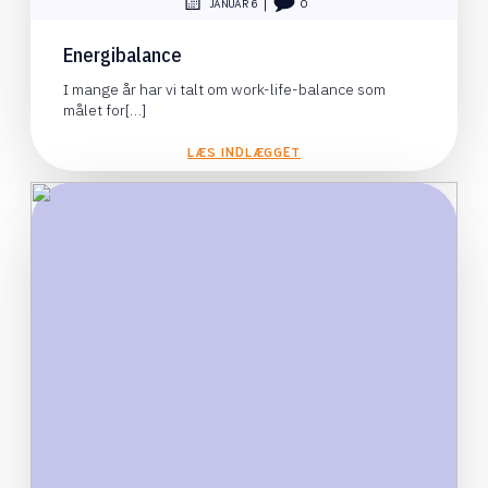
|
JANUAR 6
0
Energibalance
I mange år har vi talt om work-life-balance som
målet for[…]
LÆS INDLÆGGET