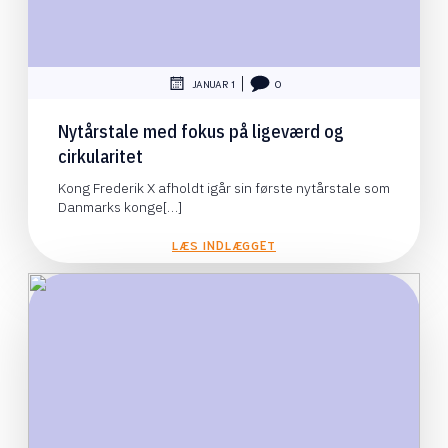
|
JANUAR 1
0
Nytårstale med fokus på ligeværd og
cirkularitet
Kong Frederik X afholdt igår sin første nytårstale som
Danmarks konge[…]
LÆS INDLÆGGET