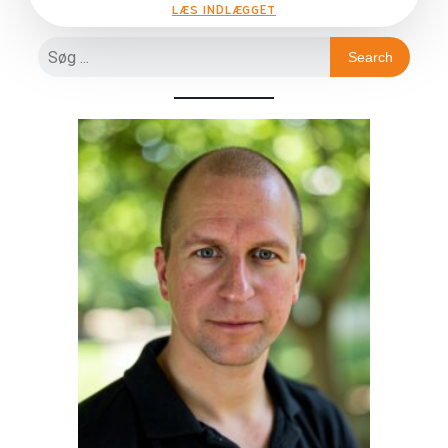
LÆS INDLÆGGET
Search