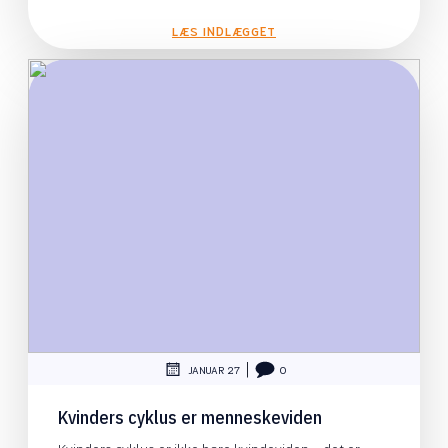
LÆS INDLÆGGET
|
JANUAR 27
0
Kvinders cyklus er menneskeviden