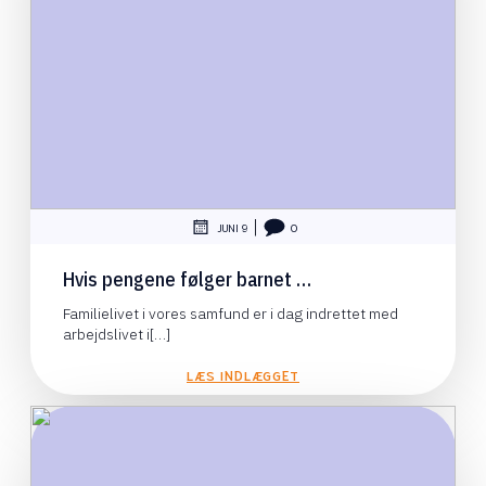
|
JUNI 9
0
Hvis pengene følger barnet …
Familielivet i vores samfund er i dag indrettet med
arbejdslivet i[…]
LÆS INDLÆGGET