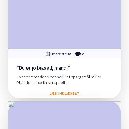
|
DECEMBER 28
0
“Du er jo biased, mand!”
Hvor er mændene henne? Det spørgsmål stiller
Matilde Trobeck i sin appel[…]
LÆS INDLÆGGET