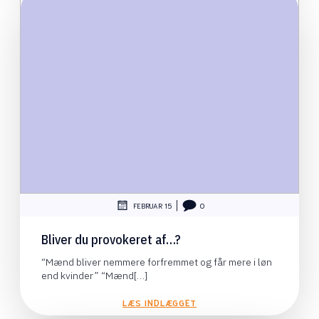
|
FEBRUAR 15
0
Bliver du provokeret af…?
“Mænd bliver nemmere forfremmet og får mere i løn
end kvinder” “Mænd[…]
LÆS INDLÆGGET