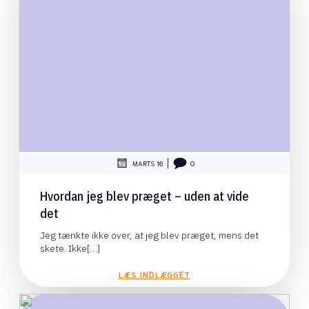
|
MARTS 16
0
Hvordan jeg blev præget – uden at vide
det
Jeg tænkte ikke over, at jeg blev præget, mens det
skete. Ikke[…]
LÆS INDLÆGGET