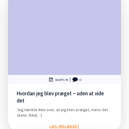
|
MARTS 16
0
Hvordan jeg blev præget – uden at vide
det
Jeg tænkte ikke over, at jeg blev præget, mens det
skete. Ikke[…]
LÆS INDLÆGGET