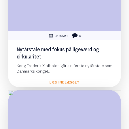
|
JANUAR 1
0
Nytårstale med fokus på ligeværd og
cirkularitet
Kong Frederik X afholdt igår sin første nytårstale som
Danmarks konge[…]
LÆS INDLÆGGET