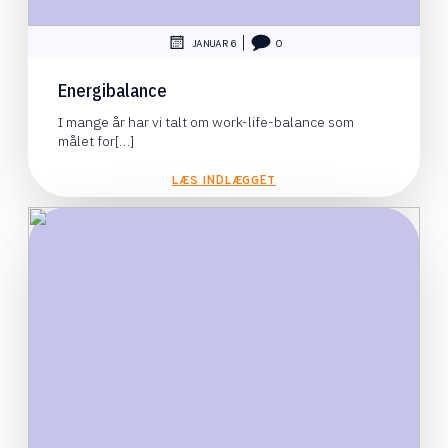
|
JANUAR 6
0
Energibalance
I mange år har vi talt om work-life-balance som
målet for[…]
LÆS INDLÆGGET