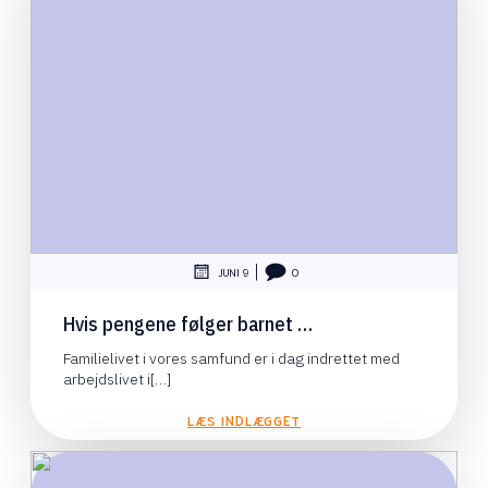
|
JUNI 9
0
Hvis pengene følger barnet …
Familielivet i vores samfund er i dag indrettet med
arbejdslivet i[…]
LÆS INDLÆGGET