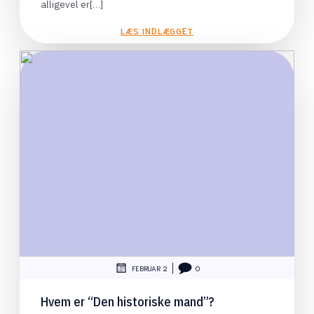
alligevel er[…]
LÆS INDLÆGGET
|
FEBRUAR 2
0
Hvem er “Den historiske mand”?