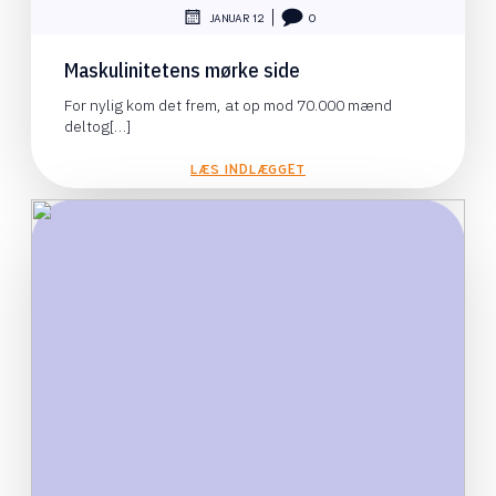
|
JANUAR 12
0
Maskulinitetens mørke side
For nylig kom det frem, at op mod 70.000 mænd
deltog[…]
LÆS INDLÆGGET