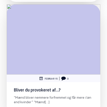
|
FEBRUAR 15
0
Bliver du provokeret af…?
“Mænd bliver nemmere forfremmet og får mere i løn
end kvinder” “Mænd[…]