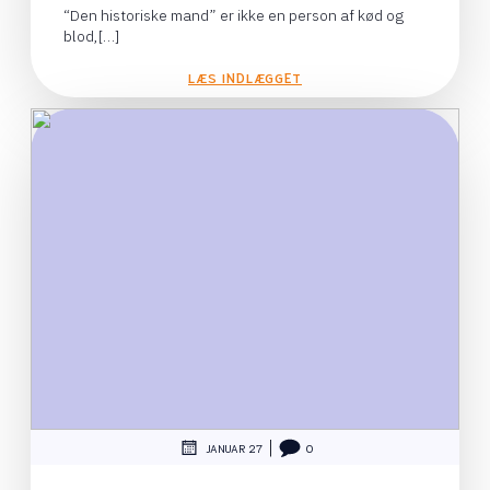
“Den historiske mand” er ikke en person af kød og
blod,[…]
LÆS INDLÆGGET
|
JANUAR 27
0