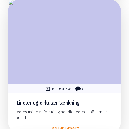
|
DECEMBER 26
0
Lineær og cirkulær tænkning
Vores måde at forstå og handle i verden på formes
af[…]
LÆS INDLÆGGET