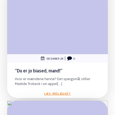
|
DECEMBER 28
0
“Du er jo biased, mand!”
Hvor er mændene henne? Det spørgsmål stiller
Matilde Trobeck i sin appel[…]
LÆS INDLÆGGET