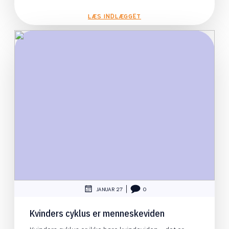
LÆS INDLÆGGET
|
JANUAR 27
0
Kvinders cyklus er menneskeviden