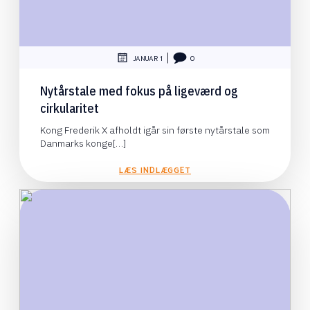
|
JANUAR 1
0
Nytårstale med fokus på ligeværd og
cirkularitet
Kong Frederik X afholdt igår sin første nytårstale som
Danmarks konge[…]
LÆS INDLÆGGET