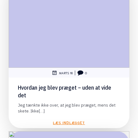
|
MARTS 16
0
Hvordan jeg blev præget – uden at vide
det
Jeg tænkte ikke over, at jeg blev præget, mens det
skete. Ikke[…]
LÆS INDLÆGGET