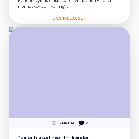
Kvinders cyklus er ikke bare kvindeviden – det er
menneskeviden. For mig[…]
LÆS INDLÆGGET
|
JANUAR 14
0
Jeg er biased over for kvinder