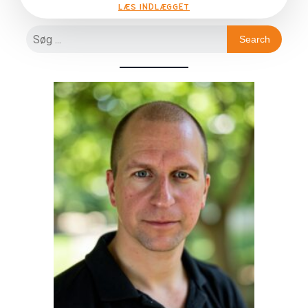
LÆS INDLÆGGET
Search