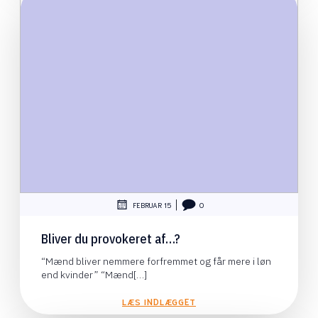
|
FEBRUAR 15
0
Bliver du provokeret af…?
“Mænd bliver nemmere forfremmet og får mere i løn
end kvinder” “Mænd[…]
LÆS INDLÆGGET