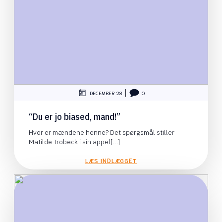
|
DECEMBER 28
0
“Du er jo biased, mand!”
Hvor er mændene henne? Det spørgsmål stiller
Matilde Trobeck i sin appel[…]
LÆS INDLÆGGET