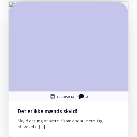
|
FEBRUAR 13
0
Det er ikke mænds skyld!
Skyld er tung at bære. Skam endnu mere. Og
alligevel er[…]