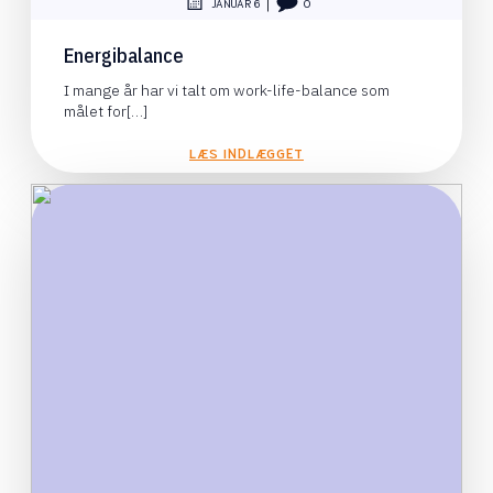
|
JANUAR 6
0
Energibalance
I mange år har vi talt om work-life-balance som
målet for[…]
LÆS INDLÆGGET