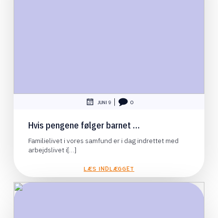
|
JUNI 9
0
Hvis pengene følger barnet …
Familielivet i vores samfund er i dag indrettet med
arbejdslivet i[…]
LÆS INDLÆGGET