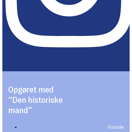
Opgøret med
“Den historiske
mand”
Forside