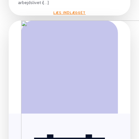
arbejdslivet i[…]
LÆS INDLÆGGET