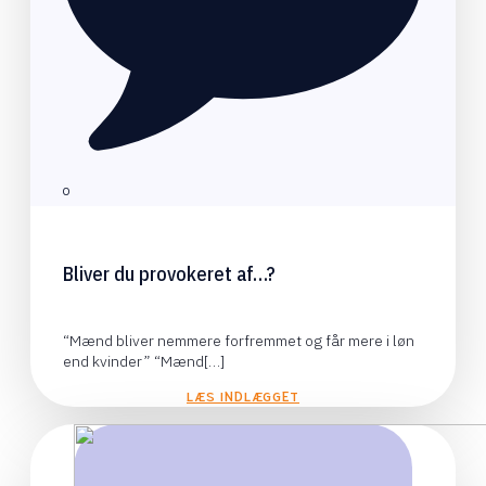
0
Bliver du provokeret af…?
“Mænd bliver nemmere forfremmet og får mere i løn
end kvinder” “Mænd[…]
LÆS INDLÆGGET